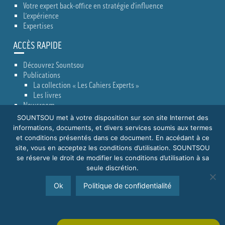
Votre expert back-office en stratégie d’influence
L’expérience
Expertises
ACCÈS RAPIDE
Découvrez Sountsou
Publications
La collection « Les Cahiers Experts »
Les livres
Newsroom
Actualités
SOUNTSOU met à votre disposition sur son site Internet des
Conseils Lobbying
informations, documents, et divers services soumis aux termes
Emissions de radio
et conditions présentés dans ce document. En accédant à ce
Presse
site, vous en acceptez les conditions d’utilisation. SOUNTSOU
Contact
se réserve le droit de modifier les conditions d’utilisation à sa
seule discrétion.
Retour en haut
Ok
Politique de confidentialité