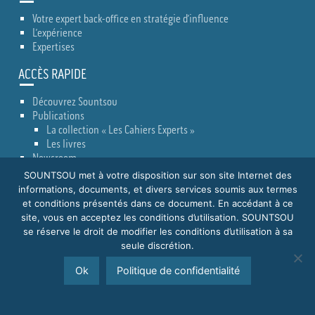
Votre expert back-office en stratégie d’influence
L’expérience
Expertises
ACCÈS RAPIDE
Découvrez Sountsou
Publications
La collection « Les Cahiers Experts »
Les livres
Newsroom
Actualités
SOUNTSOU met à votre disposition sur son site Internet des
Conseils Lobbying
informations, documents, et divers services soumis aux termes
Emissions de radio
et conditions présentés dans ce document. En accédant à ce
Presse
site, vous en acceptez les conditions d’utilisation. SOUNTSOU
Contact
se réserve le droit de modifier les conditions d’utilisation à sa
seule discrétion.
Retour en haut
Ok
Politique de confidentialité